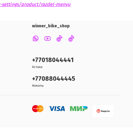
c-settings/product/razdel-menyu
winner_bike_shop
+77018044441
Астана
+77088044445
Алматы