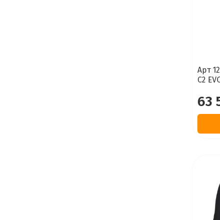
Арт 1
C2 EV
63 