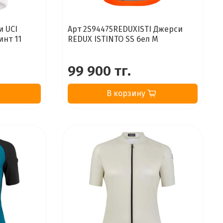
и UCI
Арт 2S94475REDUXISTI Джерси
инт 11
REDUX ISTINTO SS бел M
99 900 тг.
В корзину