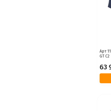
Арт 1
GT C2
63 