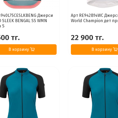
S940L75CESLKBENG Джерси
Арт RE942B14WC Джерс
O SLEEK BENGAL SS WMN
World Champion дет пр
 S
500 тг.
22 900 тг.
В корзину
В корзину