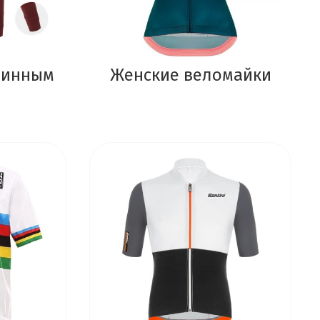
линным
Женские веломайки