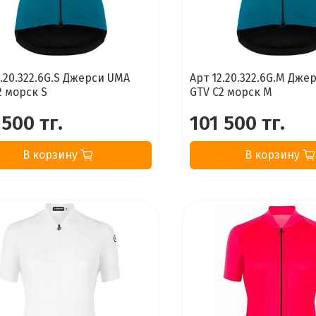
2.20.322.6G.S Джерси UMA
Арт 12.20.322.6G.M Дже
2 морск S
GTV C2 морск M
 500 тг.
101 500 тг.
В корзину
В корзину