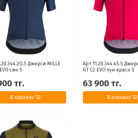
1.20.344.2Q.S Джерси MILLE
Арт 11.20.344.4S.S Джер
 EVO син S
GT C2 EVO лун красн S
900 тг.
63 900 тг.
В корзину
В корзину