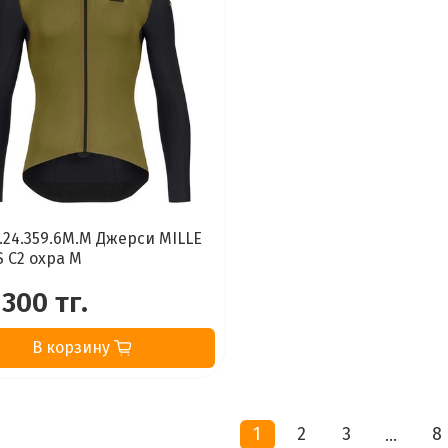
1.24.359.6M.M Джерси MILLE
S C2 охра M
 300 тг.
В корзину
1
2
3
8
…