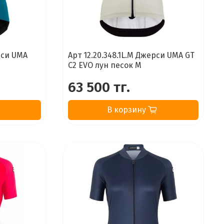
рси UMA
Арт 12.20.348.1L.M Джерси UMA GT
C2 EVO лун песок M
63 500 тг.
В корзину