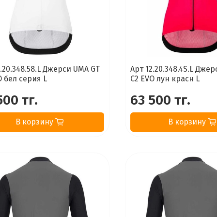
2.20.348.58.L Джерси UMA GT
Арт 12.20.348.4S.L Дже
O бел серия L
C2 EVO лун красн L
500 тг.
63 500 тг.
В корзину
В корзину