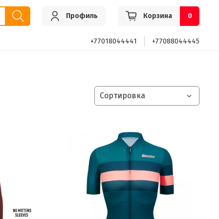
Профиль
Корзина
0
+77018044441
+77088044445