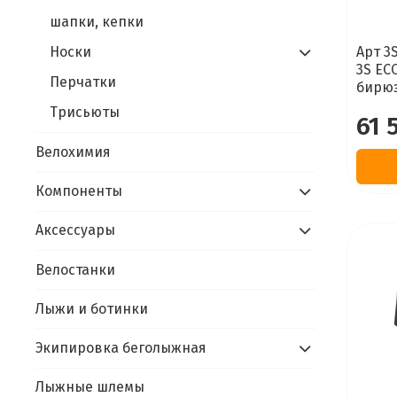
шапки, кепки
Носки
Арт 3
3S EC
Перчатки
бирюз
Трисьюты
61 
Велохимия
Компоненты
Аксессуары
Велостанки
Лыжи и ботинки
Экипировка беголыжная
Лыжные шлемы