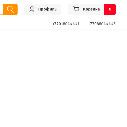
Профиль
Корзина
0
+77018044441
+77088044445