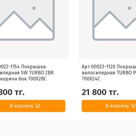
0022-1154 Покрышка
Арт 00023-1120 Покры
ипедная SW TURBO 2BR
велосипедная TURBO P
 коричн бок 700X28C
700X24C
800 тг.
21 800 тг.
В корзину
В корзину