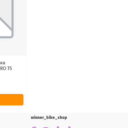
шка
RO T5
winner_bike_shop