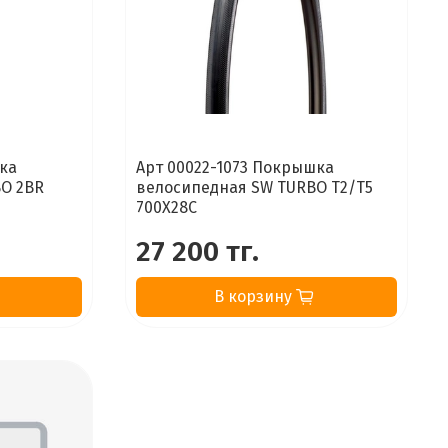
шка
Арт 00022-1073 Покрышка
O 2BR
велосипедная SW TURBO T2/T5
700X28C
27 200 тг.
В корзину