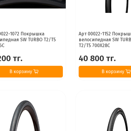
0022-1072 Покрышка
Арт 00022-1152 Покры
ипедная SW TURBO T2/T5
велосипедная SW TURB
6C
T2/T5 700X28C
200 тг.
40 800 тг.
В корзину
В корзину