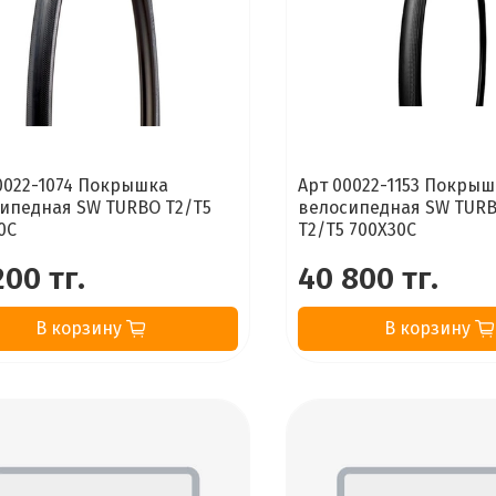
0022-1074 Покрышка
Арт 00022-1153 Покры
ипедная SW TURBO T2/T5
велосипедная SW TURB
0C
T2/T5 700X30C
200 тг.
40 800 тг.
В корзину
В корзину