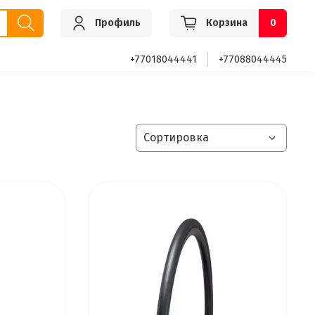
Профиль
Корзина
0
+77018044441
+77088044445