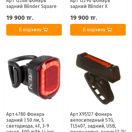
Арт 12288 Фонарь
Арт 12290 Фонарь
задний Blinder Square
задний Blinder X
19 900 тг.
19 900 тг.
В корзину
В корзину
Арт 4780 Фонарь
Арт X95127 Фонарь
задний | 50 лм, 5
велосипедный STG,
светодиода, 4F, 3-9
TL5407, задний, USB,
часов, 500 mAh Li-ion
резин.хомут, аккум (3.7V