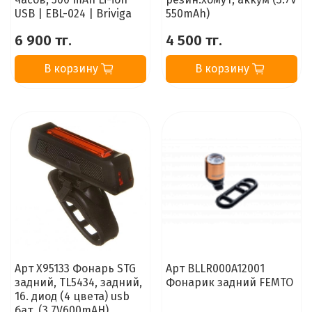
USB | EBL-024 | Briviga
550mAh)
6 900 тг.
4 500 тг.
В корзину
В корзину
Арт X95133 Фонарь STG
Арт BLLR000A12001
задний, TL5434, задний,
Фонарик задний FEMTO
16. диод (4 цвета) usb
бат. (3,7V600mAH)