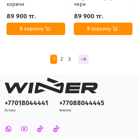
коричн
черн
89 900 тг.
89 900 тг.
В корзину
В корзину
1
2
3
+77018044441
+77088044445
Астана
Алматы