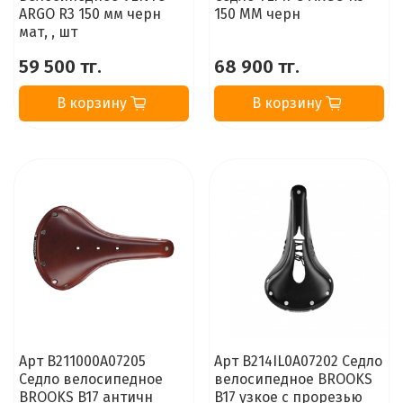
ARGO R3 150 мм черн
150 MM черн
мат, , шт
59 500 тг.
68 900 тг.
В корзину
В корзину
Арт B211000A07205
Арт B214IL0A07202 Седло
Седло велосипедное
велосипедное BROOKS
BROOKS B17 античн
B17 узкое с прорезью