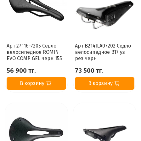
Арт 27116-7205 Седло
Арт B214ILA07202 Седло
велосипедное ROMIN
велосипедное B17 уз
EVO COMP GEL черн 155
рез черн
56 900 тг.
73 500 тг.
В корзину
В корзину