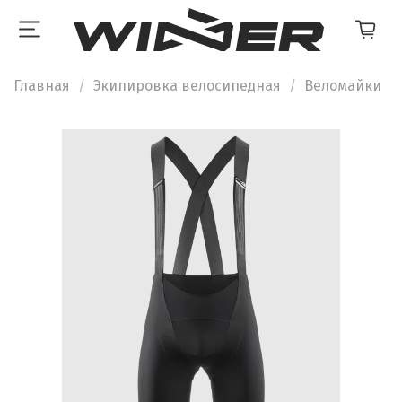
Главная
Экипировка велосипедная
Веломайки