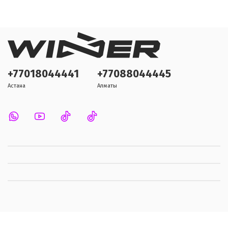
+77018044441
+77088044445
Астана
Алматы