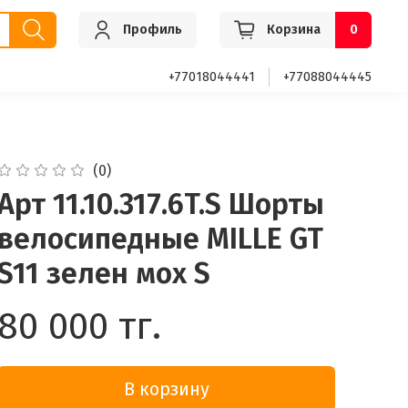
Профиль
Корзина
0
+77018044441
+77088044445
(0)
Арт 11.10.317.6T.S Шорты
велосипедные MILLE GT
S11 зелен мох S
80 000 тг.
В корзину