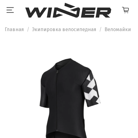
Главная
Экипировка велосипедная
Веломайки