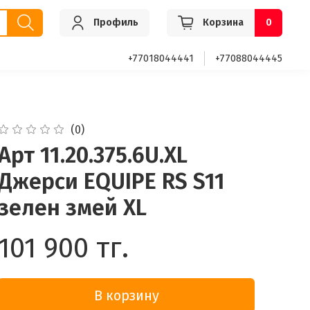
Профиль
Корзина
0
+77018044441
+77088044445
(0)
Арт 11.20.375.6U.XL
Джерси EQUIPE RS S11
зелен змей XL
101 900 тг.
В корзину