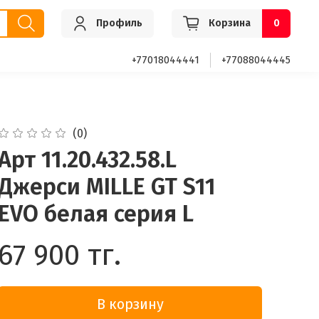
Профиль
Корзина
0
+77018044441
+77088044445
(0)
Арт 11.20.432.58.L
Джерси MILLE GT S11
EVO белая серия L
67 900 тг.
В корзину