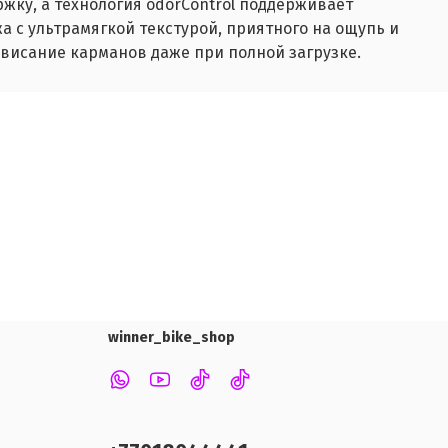
ржку, а технология odorControl поддерживает
а с ультрамягкой текстурой, приятного на ощупь и
ровисание карманов даже при полной загрузке.
winner_bike_shop