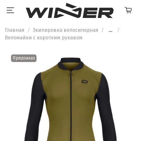
Главная
Экипировка велосипедная
...
Веломайки с коротким рукавом
Предзаказ