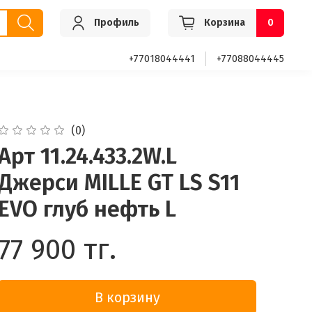
Профиль
Корзина
0
+77018044441
+77088044445
(0)
Арт 11.24.433.2W.L
Джерси MILLE GT LS S11
EVO глуб нефть L
77 900 тг.
В корзину