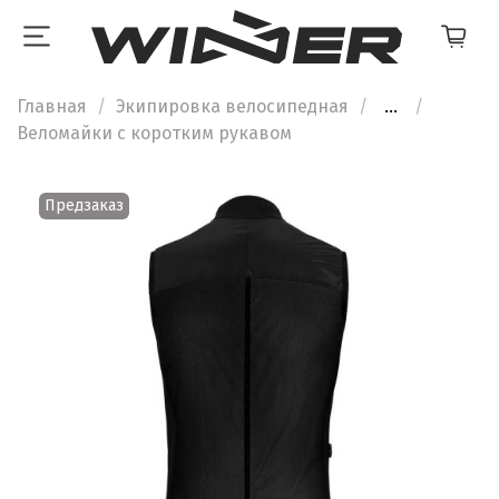
Главная
Экипировка велосипедная
...
Веломайки с коротким рукавом
Предзаказ