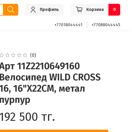
Профиль
Корзина
0
+77018044441
+77088044445
(0)
Арт 11Z2210649160
Велосипед WILD CROSS
16, 16"X22CM, метал
пурпур
192 500 тг.