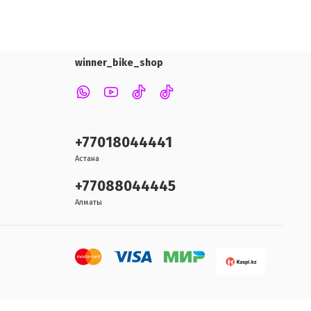
winner_bike_shop
+77018044441
Астана
+77088044445
Алматы