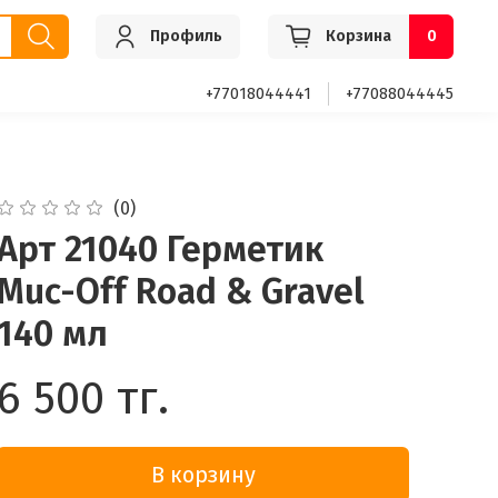
Профиль
Корзина
0
+77018044441
+77088044445
(0)
Арт 21040 Герметик
Muc-Off Road & Gravel
140 мл
6 500 тг.
В корзину