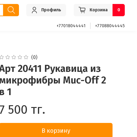
Профиль
Корзина
0
+77018044441
+77088044445
(0)
Арт 20411 Рукавица из
микрофибры Muc-Off 2
в 1
7 500 тг.
В корзину