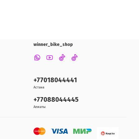
winner_bike_shop
+77018044441
Астана
+77088044445
Алматы