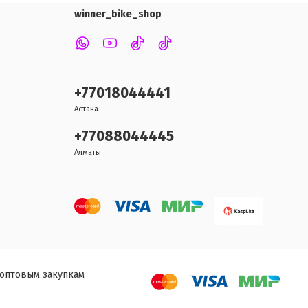
winner_bike_shop
+77018044441
Астана
+77088044445
Алматы
 оптовым закупкам