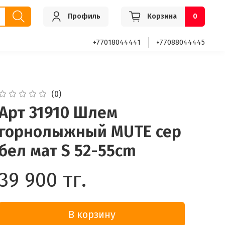
Профиль
Корзина
0
+77018044441
+77088044445
(0)
Арт 31910 Шлем
горнолыжный MUTE сер
бел мат S 52-55cm
39 900 тг.
В корзину