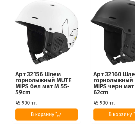
Арт 32156 Шлем
Арт 32160 Шл
горнолыжный MUTE
горнолыжный
MIPS бел мат M 55-
MIPS черн мат 
59cm
62cm
45 900 тг.
45 900 тг.
В корзину
В корзину