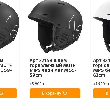
ем
Арт 32159 Шлем
Арт 32
 MUTE
горнолыжный MUTE
горно
L 59-
MIPS черн мат M 55-
MIPS бе
59cm
62cm
45 900 тг.
45 900 тг
В корзину
В 