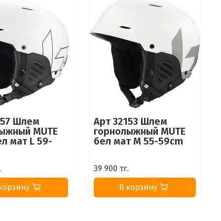
157 Шлем
Арт 32153 Шлем
лыжный MUTE
горнолыжный MUTE
л мат L 59-
бел мат M 55-59cm
.
39 900 тг.
корзину
В корзину