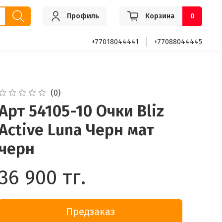
Профиль
Корзина
0
+77018044441
+77088044445
(0)
Арт 54105-10 Очки Bliz
Active Luna Черн мат
черн
36 900 тг.
Предзаказ