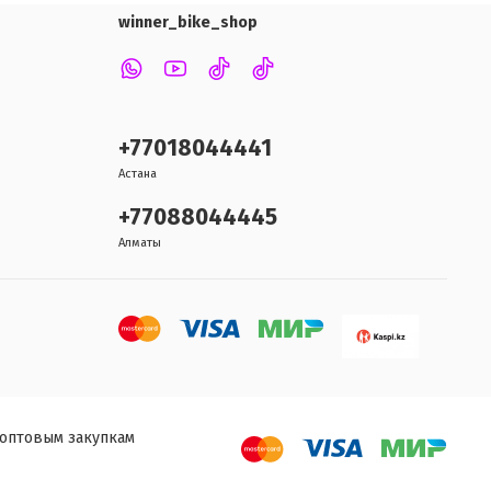
winner_bike_shop
+77018044441
Астана
+77088044445
Алматы
 оптовым закупкам