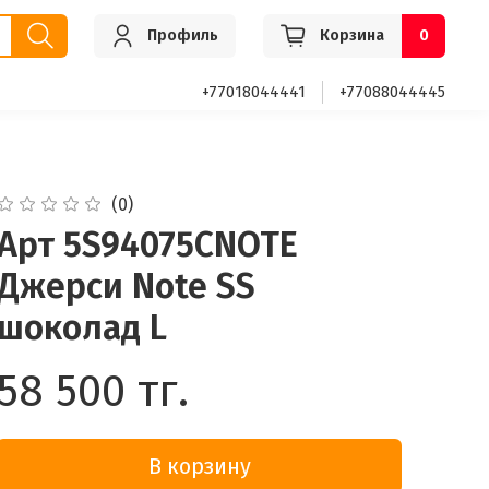
Профиль
Корзина
0
+77018044441
+77088044445
(0)
Арт 5S94075CNOTE
Джерси Note SS
шоколад L
58 500 тг.
В корзину