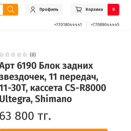
Профиль
Корзина
0
+77018044441
+77088044445
(0)
Арт 6190 Блок задних
звездочек, 11 передач,
11-30T, кассета CS-R8000
Ultegra, Shimano
63 800 тг.