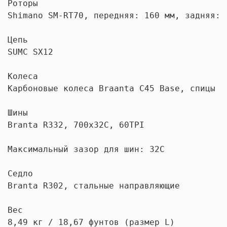
Роторы

Shimano SM-RT70, передняя: 160 мм, задняя: 1
Цепь

SUMC SX12

Колеса

Карбоновые колеса Braanta C45 Base, спицы и
Шины

Branta R332, 700x32C, 60TPI

Максимальный зазор для шин: 32C

Седло

Branta R302, стальные направляющие

Вес

8,49 кг / 18,67 фунтов (размер L)