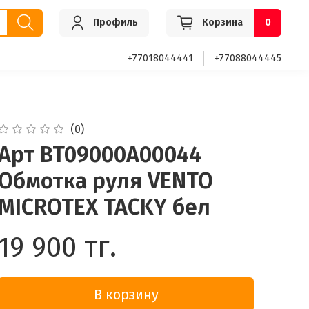
Профиль
Корзина
0
+77018044441
+77088044445
(0)
Арт BT09000A00044
Обмотка руля VENTO
MICROTEX TACKY бел
19 900 тг.
В корзину