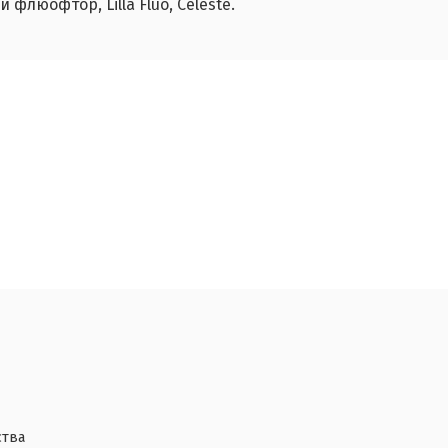
люофтор, Lilla Fluo, Celeste.
ства