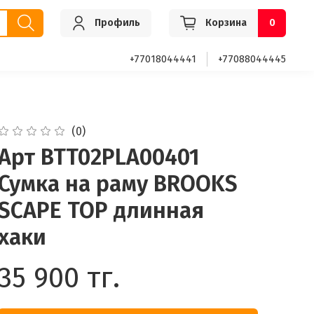
Профиль
Корзина
0
+77018044441
+77088044445
(0)
Арт BTT02PLA00401
Сумка на раму BROOKS
SCAPE TOP длинная
хаки
35 900 тг.