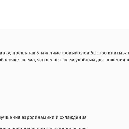
ивку, предлагая 5-миллиметровый слой быстро впитываю
болочке шлема, что делает шлем удобным для ношения в 
лучшения аэродинамики и охлаждения
ому давлению рядом с ушами водителя