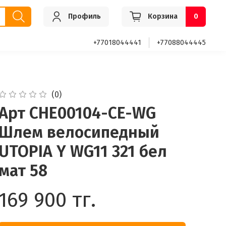
Профиль
Корзина
0
+77018044441
+77088044445
(0)
Арт CHE00104-CE-WG
Шлем велосипедный
UTOPIA Y WG11 321 бел
мат 58
169 900 тг.