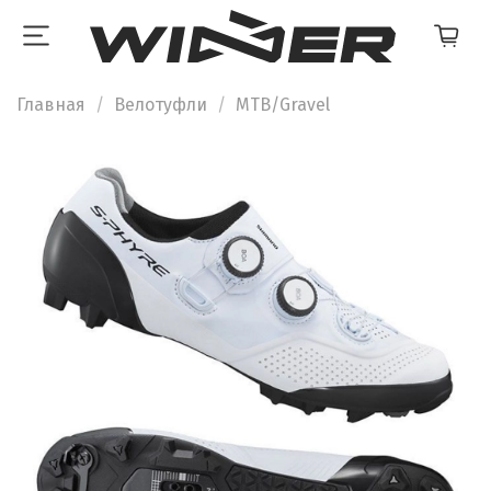
Главная
Велотуфли
MTB/Gravel