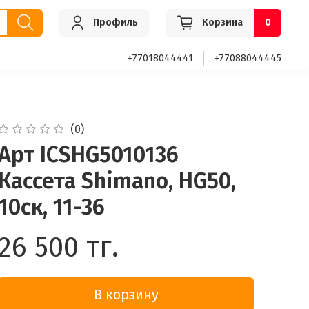
Профиль
Корзина
0
+77018044441
+77088044445
(0)
Арт ICSHG5010136
Кассета Shimano, HG50,
10ск, 11-36
26 500 тг.
В корзину