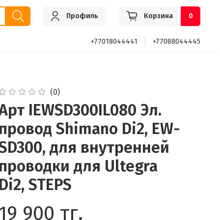
Профиль
Корзина
0
+77018044441
+77088044445
(0)
Арт IEWSD300IL080 Эл.
провод Shimano Di2, EW-
SD300, для внутренней
проводки для Ultegra
Di2, STEPS
19 900 тг.