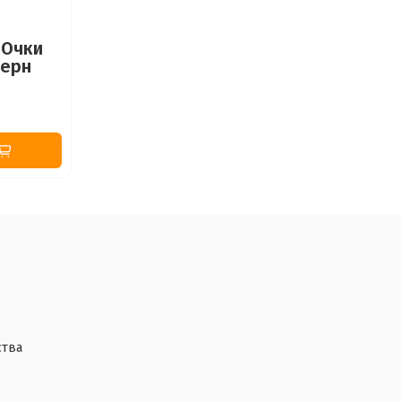
 Очки
черн
ства