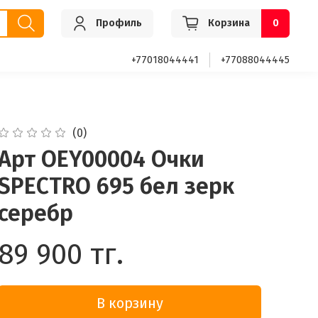
Профиль
Корзина
0
+77018044441
+77088044445
(0)
Арт OEY00004 Очки
SPECTRO 695 бел зерк
серебр
89 900 тг.
В корзину