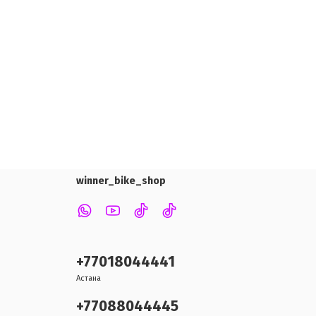
winner_bike_shop
+77018044441
Астана
+77088044445