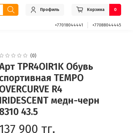
Профиль
Корзина
0
+77018044441
+77088044445
(0)
Арт TPR4OIR1K Обувь
спортивная TEMPO
OVERCURVE R4
IRIDESCENT медн-черн
8310 43.5
137 900 тг.