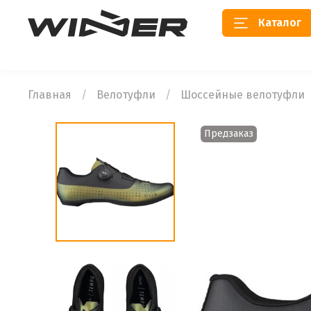
Каталог
Главная
Велотуфли
Шоссейные велотуфли
Предзаказ