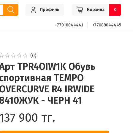
Профиль
Корзина
0
+77018044441
+77088044445
(0)
Арт TPR4OIW1K Обувь
спортивная TEMPO
OVERCURVE R4 IRWIDE
8410ЖУК - ЧЕРН 41
137 900 тг.