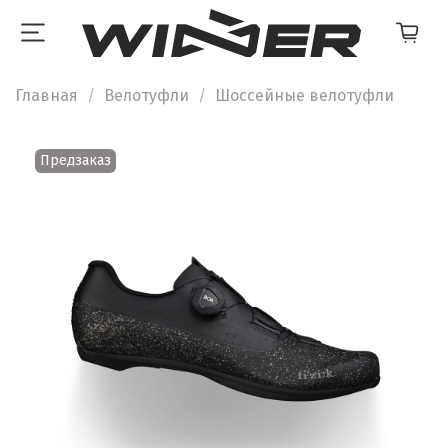
Главная
Велотуфли
Шоссейные велотуфли
Предзаказ