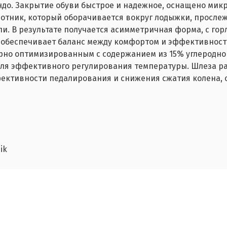
ндо.
Закрытие обуви быстрое и надежное, оснащено микр
ротник, который оборачивается вокруг лодыжки, просле
и. В результате получается асимметричная форма, с гор
 обеспечивает баланс между комфортом и эффективност
рно оптимизированным с содержанием из 15% углеродно
я эффективного регулирования температуры. Шлеза ра
ктивности педалирования и снижения сжатия колена, о
zik