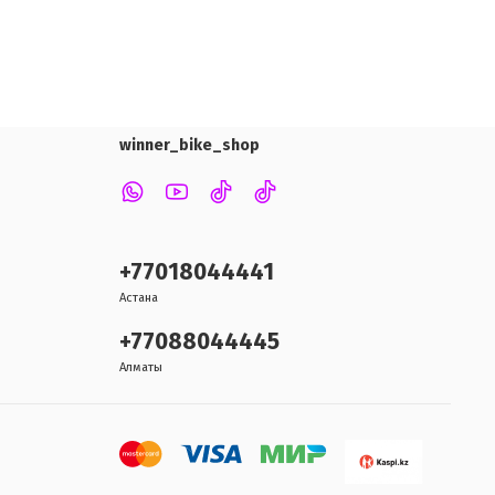
winner_bike_shop
+77018044441
Астана
+77088044445
Алматы