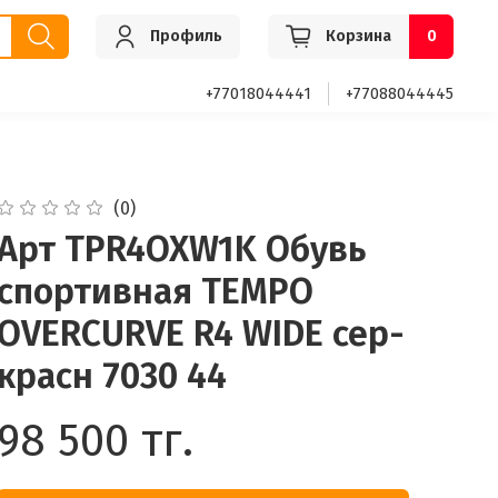
Профиль
Корзина
0
+77018044441
+77088044445
(0)
Арт TPR4OXW1K Обувь
спортивная TEMPO
OVERCURVE R4 WIDE сер-
красн 7030 44
98 500 тг.