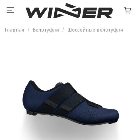
Главная
Велотуфли
Шоссейные велотуфли