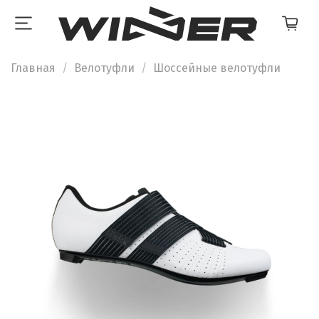
Главная
Велотуфли
Шоссейные велотуфли