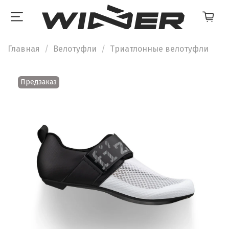
Главная
Велотуфли
Триатлонные велотуфли
Предзаказ