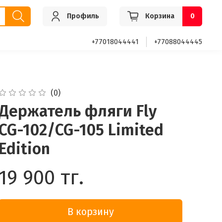
Профиль
Корзина
0
+77018044441
+77088044445
(0)
Держатель фляги Fly
CG-102/CG-105 Limited
Edition
19 900 тг.
В корзину