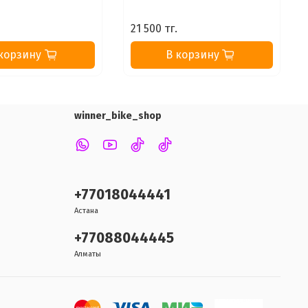
.
21 500 тг.
корзину
В корзину
winner_bike_shop
+77018044441
Астана
+77088044445
Алматы