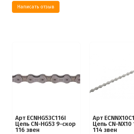
Написать отзыв
Арт ECNHG53C116I
Арт ECNNX10C1
Цепь CN-HG53 9-скор
Цепь CN-NX10 
116 звен
114 звен