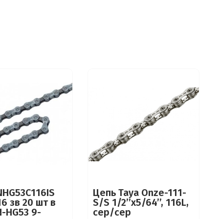
NHG53C116IS
Цепь Taya Onze-111-
6 зв 20 шт в
S/S 1/2’’x5/64’’, 116L,
N-HG53 9-
сер/сер