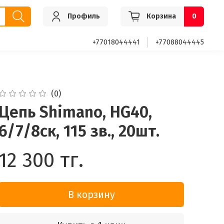
Профиль
Корзина
0
+77018044441
+77088044445
(0)
Цепь Shimano, HG40,
6/7/8ск, 115 зв., 20шт.
12 300 тг.
В корзину