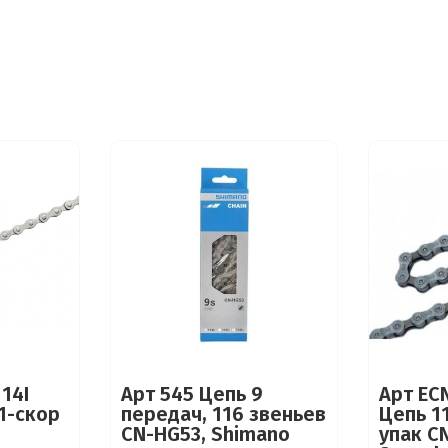
14I
Арт 545 Цепь 9
Арт EC
1-скор
передач, 116 звеньев
Цепь 11
CN-HG53, Shimano
упак C